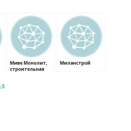
Миве Монолит,
Миланстрой
строительная
компания
-5