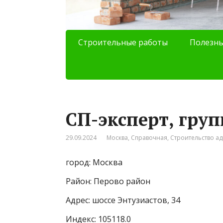
Строительные работы
Полезны
СП-эксперт, гру
29.09.2024
Москва
,
Справочная
,
Строительство а
город: Москва
Район: Перово район
Адрес: шоссе Энтузиастов, 34
Индекс: 105118.0