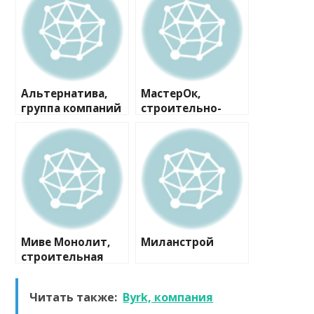
Альтернатива,
МастерОк,
группа компаний
строительно-
ремонтная
компания
Миве Монолит,
Миланстрой
строительная
компания
Читать также:
Byrk, компания