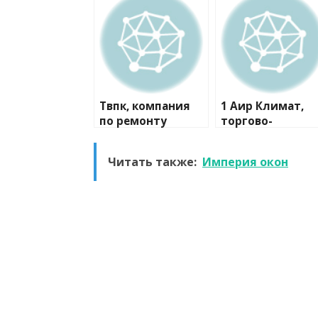
Твпк, компания
1 Аир Климат,
по ремонту
торгово-
бытовой техники
монтажная
компания
Читать также:
Империя окон