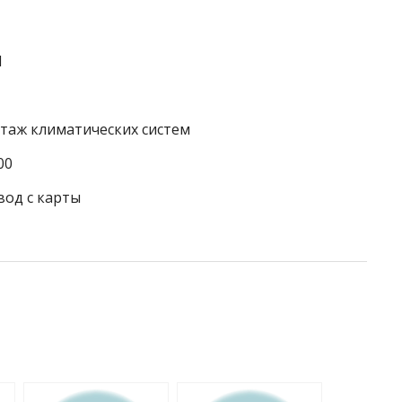
1
таж климатических систем
00
вод с карты