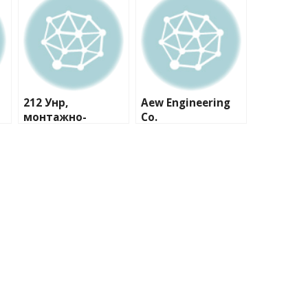
212 Унр,
Aew Engineering
монтажно-
Co.
сервисная
компания