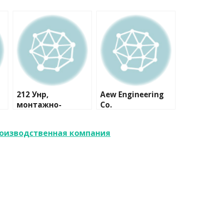
212 Унр,
Aew Engineering
монтажно-
Co.
сервисная
компания
роизводственная компания