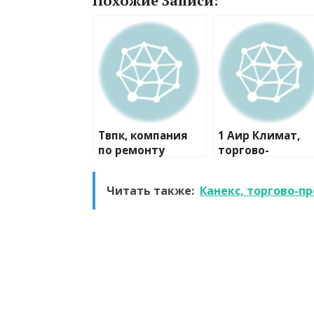
Похожие Записи:
Твпк, компания
1 Аир Климат,
по ремонту
торгово-
бытовой техники
монтажная
компания
Читать также:
Канекс, торгово-п