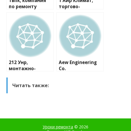
Твпк, компания
1 Аир Климат,
по ремонту
торгово-
бытовой техники
монтажная
компания
212 Унр,
Aew Engineering
монтажно-
Co.
сервисная
компания
Читать также:
Уроки ремонта
© 2026